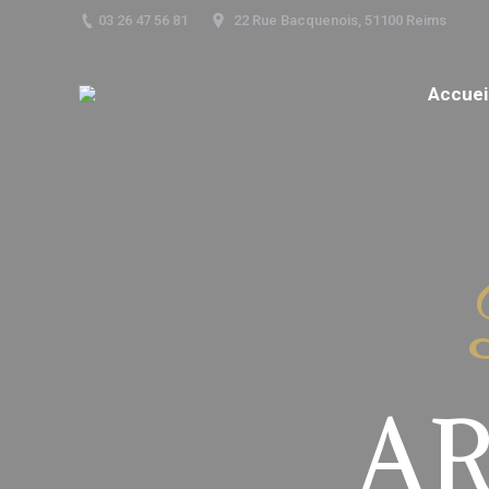
03 26 47 56 81
22 Rue Bacquenois, 51100 Reims
Accuei
A